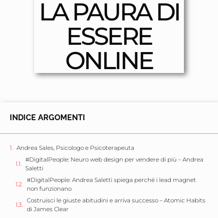
LA PAURA DI
ESSERE
ONLINE
INDICE ARGOMENTI
Andrea Sales, Psicologo e Psicoterapeuta
#DigitalPeople: Neuro web design per vendere di più – Andrea
Saletti
#DigitalPeople: Andrea Saletti spiega perché i lead magnet
non funzionano
Costruisci le giuste abitudini e arriva successo – Atomic Habits
di James Clear