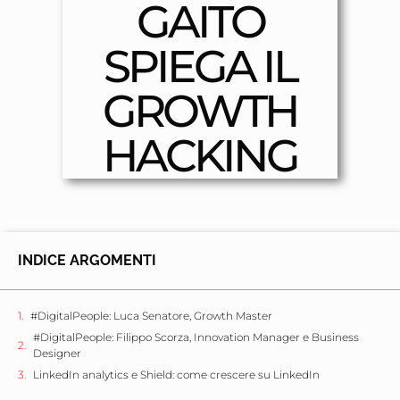
GAITO
SPIEGA IL
GROWTH
HACKING
INDICE ARGOMENTI
#DigitalPeople: Luca Senatore, Growth Master
#DigitalPeople: Filippo Scorza, Innovation Manager e Business
Designer
LinkedIn analytics e Shield: come crescere su LinkedIn