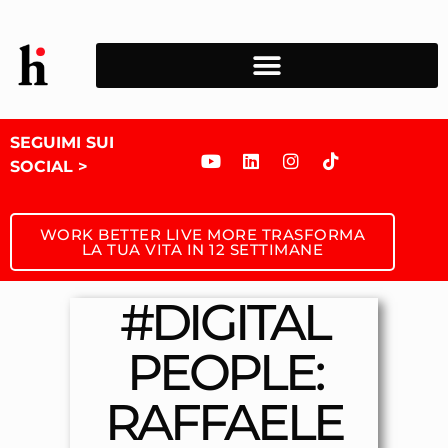
SEGUIMI SUI
SOCIAL >
WORK BETTER LIVE MORE TRASFORMA
LA TUA VITA IN 12 SETTIMANE
#DIGITAL
PEOPLE:
RAFFAELE