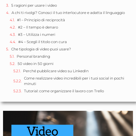
5 ragioni per usare i video
A chi ti rivolgi? Conosci il tuo interlocutore e adatta il linguaggio
#1 – Principio di reciprocità
#2 – Il tempo è denaro
#3 – Utilizza i numeri
#4 – Scegli il titolo con cura
Che tipologia di video puoi usare?
Personal branding
50 video in 50 giorni
Perché pubblicare video su LinkedIn
Come realizzare video incredibili per i tuoi social in pochi
minuti
Tutorial: come organizzare il lavoro con Trello