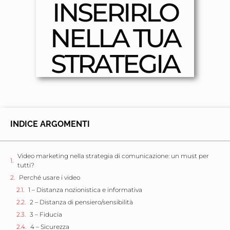
INSERIRLO
NELLA TUA
STRATEGIA
INDICE ARGOMENTI
Video marketing nella strategia di comunicazione: un must per
tutti?
Perché usare i video
1 – Distanza nozionistica e informativa
2 – Distanza di pensiero/sensibilità
3 – Fiducia
4 – Sicurezza