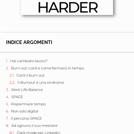
HARDER
INDICE ARGOMENTI
Hai cambiato lavoro?
Burn out: cos’è e come fermarsi in tempo
Cos’è il burn out
Il Burnout è una sindrome
Work Life Balance
SPACE
Risparmiare tempo
Non solo digital
Il percorso SPACE
Ad ognuno il suo mestiere
Dark mode per LinkedIn