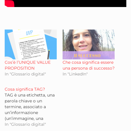
Cos’è l’UNIQUE VALUE
Che cosa significa essere
PROPOSITION
una persona di successo?
In "Glossario digital"
In "LinkedIn"
Cosa significa TAG?
TAG è una etichetta, una
parola chiave o un
termine, associato a
un’informazione
(un’immagine, una
mappa geografica, un
In "Glossario digital"
post, un video clip …), che