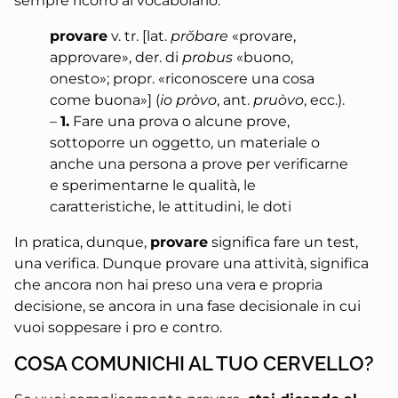
sempre ricorro al vocabolario:
provare
v. tr. [lat.
pr
ŏ
bare
«provare,
approvare», der. di
probus
«buono,
onesto»; propr. «riconoscere una cosa
come buona»] (
io pròvo
, ant.
pruòvo
, ecc.).
–
1.
Fare una prova o alcune prove,
sottoporre un oggetto, un materiale o
anche una persona a prove per verificarne
e sperimentarne le qualità, le
caratteristiche, le attitudini, le doti
In pratica, dunque,
provare
significa fare un test,
una verifica. Dunque provare una attività, significa
che ancora non hai preso una vera e propria
decisione, se ancora in una fase decisionale in cui
vuoi soppesare i pro e contro.
COSA COMUNICHI AL TUO CERVELLO?