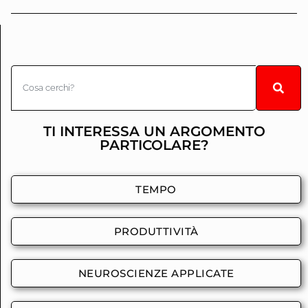
descrive l’oggetto e ne
rende possibile la ricerca
basata su parole chiave
da parte dell’utente.
Aiuta a caratterizzare e
organizzare i contenuti
in ottica SEO: Su un…
TI INTERESSA UN ARGOMENTO
PARTICOLARE?
TEMPO
PRODUTTIVITÀ
NEUROSCIENZE APPLICATE