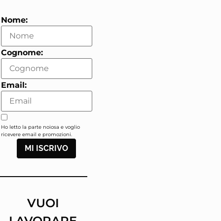
Nome:
Cognome:
Email:
Ho letto la parte noiosa e voglio
ricevere email e promozioni.
MI ISCRIVO
VUOI
LAVORARE