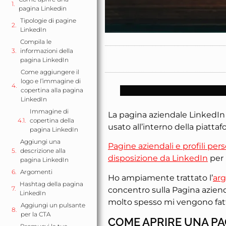
pagina Linkedin
Tipologie di pagine
LinkedIn
Compila le
informazioni della
pagina LinkedIn
Come aggiungere il
logo e l’immagine di
copertina alla pagina
LinkedIn
Immagine di
La pagina aziendale LinkedIn
copertina della
usato all’interno della piattaf
pagina LinkedIn
Aggiungi una
Pagine aziendali e profili per
descrizione alla
disposizione da LinkedIn
per 
pagina LinkedIn
Argomenti
Ho ampiamente trattato l’
arg
Hashtag della pagina
concentro sulla Pagina azie
LinkedIn
molto spesso mi vengono fat
Aggiungi un pulsante
per la CTA
COME APRIRE UNA PA