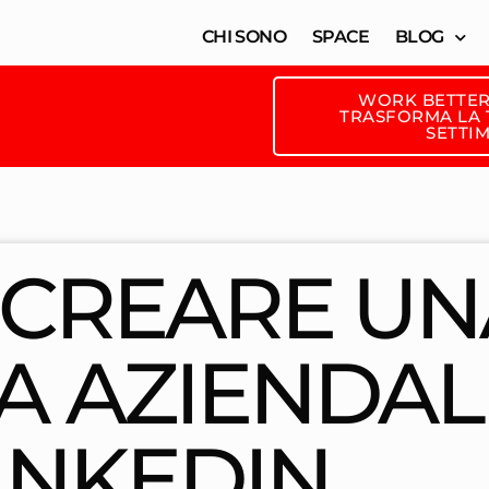
CHI SONO
SPACE
BLOG
WORK BETTER
TRASFORMA LA T
SETTI
CREARE UN
A AZIENDAL
INKEDIN