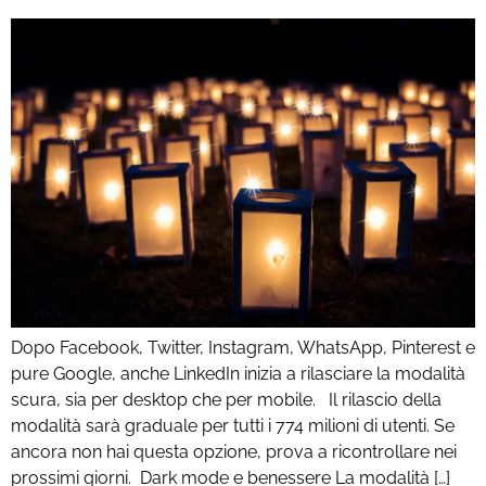
Dopo Facebook, Twitter, Instagram, WhatsApp, Pinterest e
pure Google, anche LinkedIn inizia a rilasciare la modalità
scura, sia per desktop che per mobile. Il rilascio della
modalità sarà graduale per tutti i 774 milioni di utenti. Se
ancora non hai questa opzione, prova a ricontrollare nei
prossimi giorni. Dark mode e benessere La modalità […]