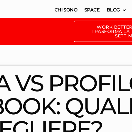
CHI SONO
SPACE
BLOG
WORK BETTER
TRASFORMA LA T
SETTI
A VS PROFI
BOOK: QUAL
EGLIERE?