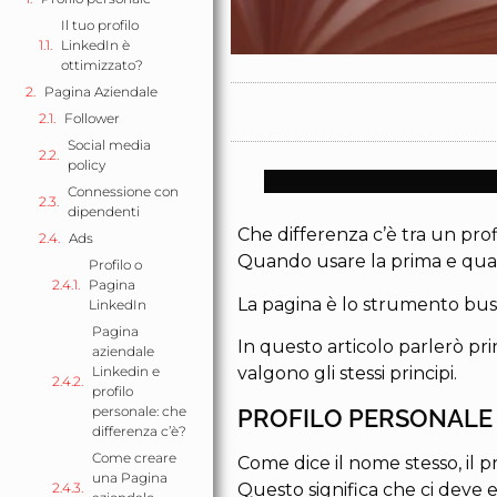
Il tuo profilo
LinkedIn è
ottimizzato?
Pagina Aziendale
Follower
Social media
policy
Connessione con
dipendenti
Che differenza c’è tra un pro
Ads
Quando usare la prima e qua
Profilo o
Pagina
La pagina è lo strumento bus
LinkedIn
Pagina
In questo articolo parlerò p
aziendale
Linkedin e
valgono gli stessi principi.
profilo
personale: che
PROFILO PERSONALE
differenza c’è?
Come creare
Come dice il nome stesso, il p
una Pagina
Questo significa che ci deve e