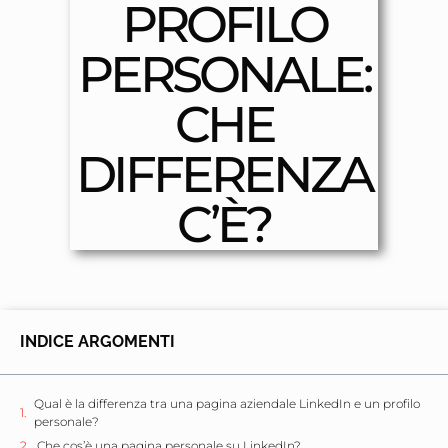
PROFILO
PERSONALE:
CHE
DIFFERENZA
C’È?
INDICE ARGOMENTI
Qual è la differenza tra una pagina aziendale LinkedIn e un profilo
personale?
Che cos’è una pagina personale su LinkedIn?