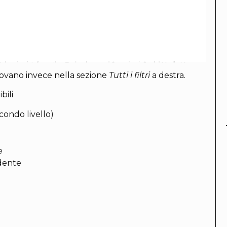
i trovano invece nella sezione
Tutti i filtri
a destra.
bili
condo livello)
e
dente