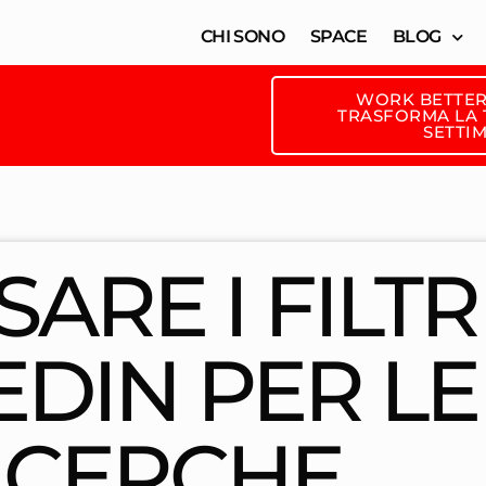
CHI SONO
SPACE
BLOG
WORK BETTER
TRASFORMA LA T
SETTI
ARE I FILTRI
EDIN PER LE
ICERCHE