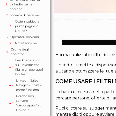
LinkedIn per le
ricerche
Ricerca di persone
Ottieni subito le
prime pagine di
LinkedX
Operatori booleani
Note tecniche
Ordine degli
operatori
Hai mai utilizzato i filtri di 
Lead generation
LinkedIn ti mette a disposizione
su LinkedIn con i
filtri e gli operatori
aiutano a ottimizzare le tue 
booleani
COME USARE I FILTRI 
LinkedIn Sales
Navigator cos’è e
come funziona
La barra di ricerca nella part
Perché non
cercare persone, offerte di la
scrivere
“disoccupato” su
Puoi cliccare sui suggeriment
LinkedIn
mentre digiti oppure avviare la