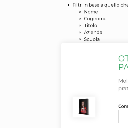
Filtri in base a quello c
Nome
Cognome
Titolo
Azienda
Scuola
OT
PA
Mol
pra
Come