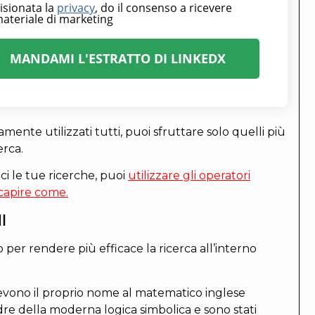
isionata la
privacy
, do il consenso a ricevere
ateriale di marketing
MANDAMI L'ESTRATTO DI LINKEDX
ente utilizzati tutti, puoi sfruttare solo quelli più
erca.
ci le tue ricerche, puoi
utilizzare gli operatori
 capire come.
I
 per rendere più efficace la ricerca all’interno
devono il proprio nome al matematico inglese
re della moderna logica simbolica e sono stati