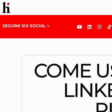
SEGUIMI SUI SOCIAL >
COME US
LINK
R