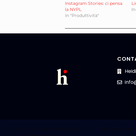
Instagram Stories: ci pensa
Li
la NYPL
In
In "Produttività"
CONT
Heidi
info
Copyright © 2026 Heidi Iuliano - Tutti i diritti riservati 