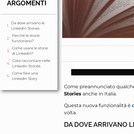
ARGOMENTI
Da dove arrivano le
LinkedIn Stories
Perché le storie
funzionano?
Come usare le storie
di LinkedIn?
Cosa raccontare nelle
Linkedin Stories
Come fare una
Linkedin Story
Come preannunciato qualche 
Stories
anche in Italia.
Questa nuova funzionalità è
volta.
DA DOVE ARRIVANO L