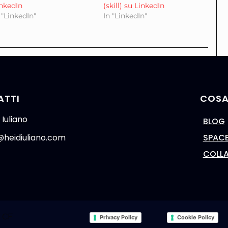
nkedIn
(skill) su LinkedIn
 "LinkedIn"
In "LinkedIn"
ATTI
COSA
 Iuliano
BLOG
@heidiuliano.com
SPAC
COLL
- CF
Privacy Policy
Cookie Policy