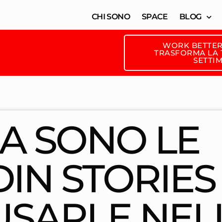
CHI SONO
SPACE
BLOG
WORK BETTER
TRASFORMA LA T
SETTI
A SONO LE
IN STORIES
USARLE NEL