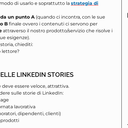
il modo di usarlo e soprattutto
la
strategia di
 da un punto A
(quando ci incontra, con le sue
to B
finale ovvero i contenuti ci servono per
e
attraverso il nostro prodotto/servizio che risolve i
sue esigenze).
toria, chiediti:
o lettore?
LLE LINKEDIN STORIES
 deve essere veloce, attrattiva.
ere sulle storie di LinkedIn:
tage
rnata lavorativa
oratori, dipendenti, clienti)
 prodotti