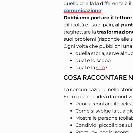
quello che fa la differenza è 
comunicazione
!
Dobbiamo portare il lettore
difficoltà e i suoi pain,
al pun
traghettare la
trasformazion
suoi problemi (risponde alle 
Ogni volta che pubblichi una s
quella storia, serve al tu
qual è lo scopo
qual è la
CTA
?
COSA RACCONTARE NE
La comunicazione nelle storie
Ecco qualche idea da condivid
Puoi raccontare il backs
Come si svolge la tua gio
Mostra le persone (collab
Condividi piccoli tips sui
Promuovi codici sconti