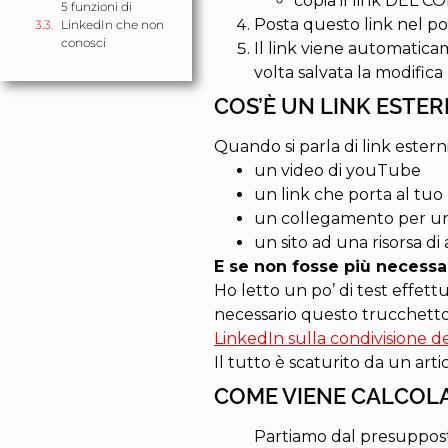
copia il link DEL
5 funzioni di
Posta questo link nel pos
LinkedIn che non
conosci
Il link viene automatic
volta salvata la modifica
COS’È UN LINK ESTER
Quando si parla di link esterni
un video di youTube
un link che porta al tuo
un collegamento per u
un sito ad una risorsa 
E se non fosse più necessa
Ho letto un po’ di test effett
necessario questo trucchetto p
LinkedIn sulla condivisione de
Il tutto è scaturito da un art
COME VIENE CALCOLA
Partiamo dal presupposto