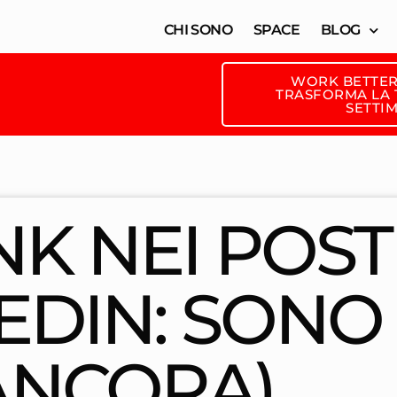
CHI SONO
SPACE
BLOG
WORK BETTER
TRASFORMA LA T
SETTI
INK NEI POST
EDIN: SONO
ANCORA)