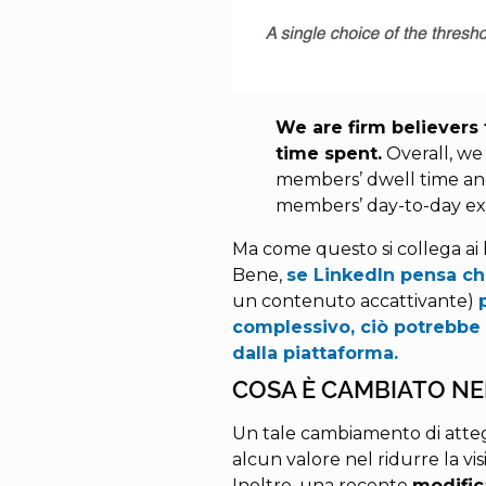
We are firm believers 
time spent.
Overall, we
members’ dwell time and
members’ day-to-day ex
Ma come questo si collega ai l
Bene,
se LinkedIn pensa che
un contenuto accattivante)
complessivo, ciò potrebbe p
dalla piattaforma.
COSA È CAMBIATO NEL
Un tale cambiamento di atte
alcun valore nel ridurre la vis
Inoltre, una recente
modific