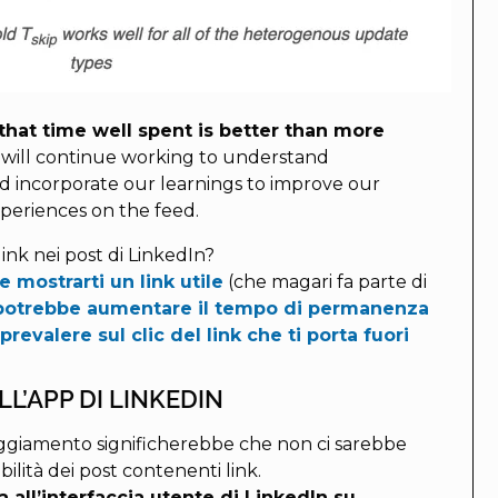
that time well spent is better than more
 will continue working to understand
 incorporate our learnings to improve our
periences on the feed.
ink nei post di LinkedIn?
 mostrarti un link utile
(che magari fa parte di
potrebbe
aumentare il tempo di permanenza
revalere sul clic del link che ti porta fuori
L’APP DI LINKEDIN
ggiamento significherebbe che non ci sarebbe
ibilità dei post contenenti link.
a all’interfaccia utente
di LinkedIn su