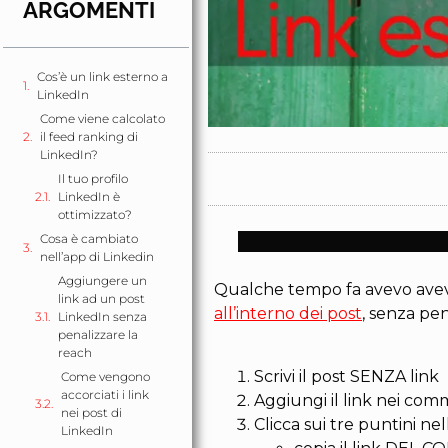
ARGOMENTI
Cos’è un link esterno a
LinkedIn
Come viene calcolato
il feed ranking di
LinkedIn?
Il tuo profilo
LinkedIn è
ottimizzato?
Cosa è cambiato
nell’app di Linkedin
Aggiungere un
Qualche tempo fa avevo ave
link ad un post
all’interno dei post
, senza pen
LinkedIn senza
penalizzare la
reach
Scrivi il post SENZA link
Come vengono
accorciati i link
Aggiungi il link nei com
nei post di
Clicca sui tre puntini ne
LinkedIn