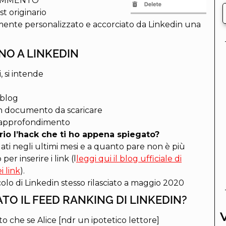
 COMMENTO
t originario
amente personalizzato e accorciato da Linkedin una
NO A LINKEDIN
, si intende
 blog
n documento da scaricare
di approfondimento
rio l’hack che ti ho appena spiegato?
uati negli ultimi mesi e a quanto pare non è più
er inserire i link (l
leggi qui il blog ufficiale di
i link
).
icolo di Linkedin stesso rilasciato a maggio 2020
TO IL FEED RANKING DI LINKEDIN?
 che se Alice [ndr un ipotetico lettore]